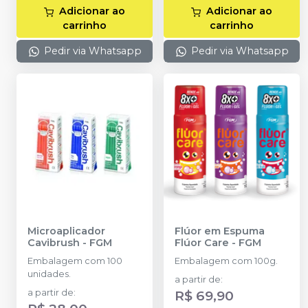
Adicionar ao
Adicionar ao
carrinho
carrinho
Pedir via Whatsapp
Pedir via Whatsapp
Microaplicador
Flúor em Espuma
Cavibrush
-
FGM
Flúor Care
-
FGM
Embalagem com 100
Embalagem com 100g.
unidades.
a partir de
:
a partir de
:
R$ 69,90