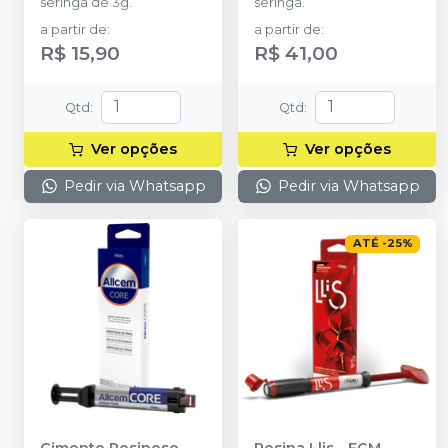
seringa de 3g.
seringa.
a partir de
:
a partir de
:
R$ 15,90
R$ 41,00
Qtd
:
Qtd
:
Ver opções
Ver opções
Pedir via Whatsapp
Pedir via Whatsapp
ATÉ
-
25
%
Cimento Resinoso
Resina Llis
-
FGM