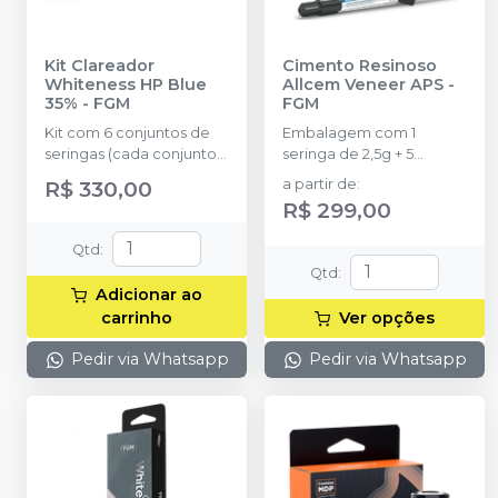
Kit Clareador
Cimento Resinoso
Whiteness HP Blue
Allcem Veneer APS
-
35%
-
FGM
FGM
Kit com 6 conjuntos de
Embalagem com 1
seringas (cada conjunto
seringa de 2,5g + 5
com 1 seringa de
ponteiras.
R$ 330,00
a partir de
:
Peróxido de Hidrogênio
R$ 299,00
com 0,84g e 1 seringa de
Espessante com 0,36g,
Qtd
:
1,2g no total em cada
Qtd
:
conjunto) + Top Dam
Adicionar ao
Verde com 2g + 6
carrinho
Ver opções
ponteiras + Neutralizante
com 2g + 6 dispositivos
Pedir via Whatsapp
Pedir via Whatsapp
de acoplamento das
seringas + 6 ponteiras de
aplicação.