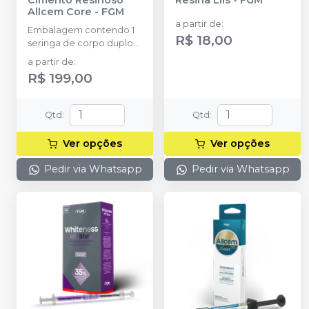
Allcem Core
-
FGM
a partir de
:
Embalagem contendo 1
R$ 18,00
seringa de corpo duplo
com 6g e 8 ponteiras
a partir de
:
R$ 199,00
Qtd
:
Qtd
:
Ver opções
Ver opções
Pedir via Whatsapp
Pedir via Whatsapp