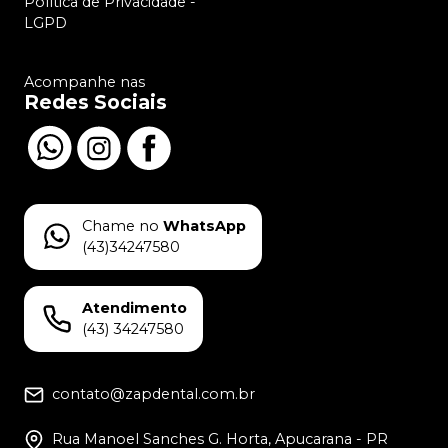
Política de Privacidade -
LGPD
Acompanhe nas
Redes Sociais
Chame no
WhatsApp
(43)34247580
Atendimento
(43) 34247580
contato@zapdental.com.br
Rua Manoel Sanches G. Horta, Apucarana - PR