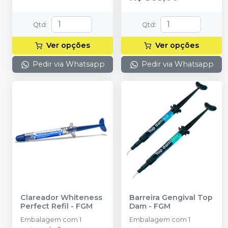
Qtd
:
Qtd
:
Ver opções
Ver opções
Pedir via Whatsapp
Pedir via Whatsapp
Clareador Whiteness
Barreira Gengival Top
Perfect Refil
-
FGM
Dam
-
FGM
Embalagem com 1
Embalagem com 1