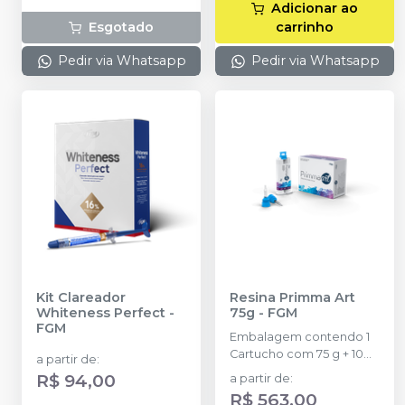
Adicionar ao
colheres dosadoras.
espátula e uma placa
Esgotado
carrinho
para preparo do gel e 1
Top Dam com 2g.
Pedir via Whatsapp
Pedir via Whatsapp
Kit Clareador
Resina Primma Art
Whiteness Perfect
-
75g
-
FGM
FGM
Embalagem contendo 1
Cartucho com 75 g + 10
a partir de
:
ponteiras de automistura
R$ 94,00
a partir de
:
R$ 563,00