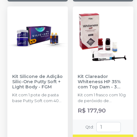
Kit Silicone de Adição
Kit Clareador
Silic-One Putty Soft +
Whiteness HP 35%
Light Body
-
FGM
com Top Dam - 3
Pacientes
-
FGM
Kit com 1 pote de pasta
Kit com 1 frasco com 10g
base Putty Soft com 400
de peróxido de
g + 1 pote de pasta
hidrogênio concentrado
R$ 177,90
catalisadora Putty Soft
+ 1 frasco com 5g de
com 400 g + 2 cartuchos
espessante + 1 frasco
de Light Body com 50 ml
com 2g de solução
Qtd
:
+ 12 pontas misturadoras +
Neutralize (neutralizante
12 pontas intraorais + 2
de peróxidos) + 1