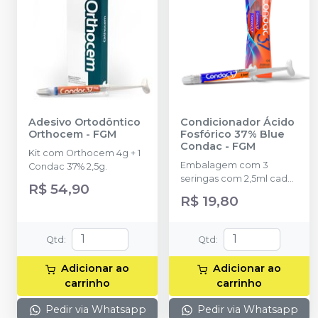
Adesivo Ortodôntico
Condicionador Ácido
Orthocem
-
FGM
Fosfórico 37% Blue
Condac
-
FGM
Kit com Orthocem 4g + 1
Embalagem com 3
Condac 37% 2,5g.
seringas com 2,5ml cada
R$ 54,90
uma e 3 ponteiras para
R$ 19,80
aplicação.
Qtd
:
Qtd
:
Adicionar ao
Adicionar ao
carrinho
carrinho
Pedir via Whatsapp
Pedir via Whatsapp