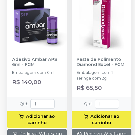
Adesivo Ambar APS
Pasta de Polimento
6ml
-
FGM
Diamond Excel
-
FGM
Embalagem com 6ml
Embalagem com 1
seringa com 2g.
R$ 140,00
R$ 65,50
Qtd
:
Qtd
:
Adicionar ao
Adicionar ao
carrinho
carrinho
Pedir via Whatsapp
Pedir via Whatsapp