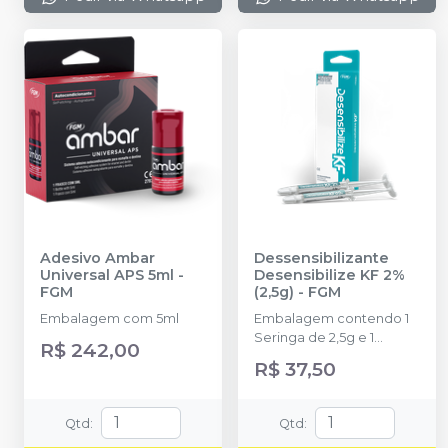
Adesivo Ambar
Dessensibilizante
Universal APS 5ml
-
Desensibilize KF 2%
FGM
(2,5g)
-
FGM
Embalagem com 5ml
Embalagem contendo 1
Seringa de 2,5g e 1
R$ 242,00
ponteira
R$ 37,50
Qtd
:
Qtd
: