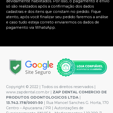
devidamente habilitados. Por isso, o pagamento e envio
só são realizados após a confirmação dos dados
cadastrais e dos itens que constam no pedido. Fique
atento, após você finalizar seu pedido faremos a análise
e caso tudo esteja correto enviaremos os dados de
pagamento via WhatsApp.
Copyright © 2022 | Todos os direitos reservados |
www.zapdental.com.br |
ZAP DENTAL COMERCIO DE
PRODUTOS ODONTOLOGICOS LTDA
|
13.742.178/0001-50
| Rua Manoel Sanches G. Horta, 170
Centro – Apucarana / PR | Autorizações de