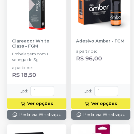
Clareador White
Adesivo Ambar
-
FGM
Class
-
FGM
a partir de
:
Embalagem com 1
R$ 96,00
seringa de 3g.
a partir de
:
R$ 18,50
Qtd
:
Qtd
:
Ver opções
Ver opções
Pedir via Whatsapp
Pedir via Whatsapp