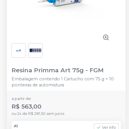
Resina Primma Art 75g
-
FGM
Embalagem contendo 1 Cartucho com 75 g + 10
ponteiras de automistura
a partir de:
R$ 563,00
ou
2
x
de
R$ 281,50
sem juros
A1
Ver info