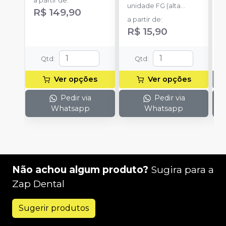
a partir de
:
unidade FG (alta
c
R$ 149,90
rotação).
m
a partir de
:
m
R$ 15,90
Qtd
:
Qtd
:
Ver opções
Ver opções
Pedir via
Pedir via
Whatsapp
Whatsapp
Não achou algum produto?
Sugira para a
Zap Dental
Sugerir produtos