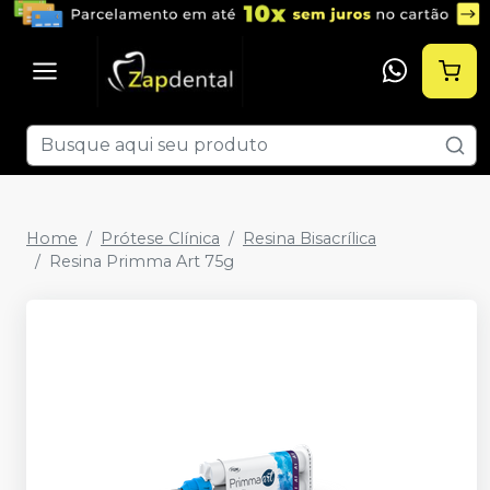
Home
Prótese Clínica
Resina Bisacrílica
Resina Primma Art 75g