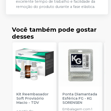
excelente tempo de trabalho e facilidade da
remoção do produto durante a fase elástica.
Você também pode gostar
desses
Kit Reembasador
Ponta Diamantada
R
Soft Provisório
Esférica FG
-
KG
P
Macio
-
TDV
SORENSEN
S
Embalagem com 1
E