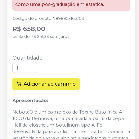
como uma pós-graduação em estética.
Código do produto
:
7898953165203
R$ 658,00
ou
3
x
de
R$ 219,33
sem juros
Quantidade
:
Adicionar ao carrinho
Apresentação:
Nabota® é um complexo de Toxina Butolínica A
100U da Rennova, ultra purificada a partir da cepa
Hall de clostridium botulinum tipo A. Foi
desenvolvida para auxiliar na melhora temporária na
aparência de rugas glabelares moderadas e severas,