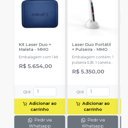
Kit Laser Duo +
Laser Duo Portátil
Á
Maleta
-
MMO
+ Pulseira
-
MMO
L
L
Embalagem com 1 kit
Embalagem contém:​ 1
R
E
pulseira ILIB​; 1 caneta
R$ 5.654,00
S
portátil;​ 2 óculos de
R$ 5.350,00
0
segurança (1 para o
profissional e 1 para o
paciente);​ Manual de
instruções​; Fonte de
Qtd
:
Qtd
:
alimentação
Adicionar ao
Adicionar ao
carrinho
carrinho
Pedir via
Pedir via
Whatsapp
Whatsapp