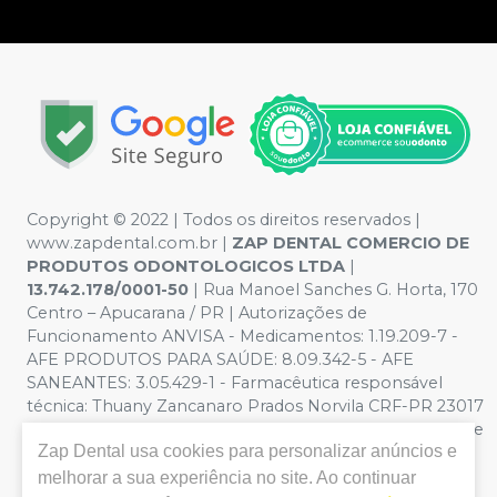
Copyright © 2022 | Todos os direitos reservados |
www.zapdental.com.br |
ZAP DENTAL COMERCIO DE
PRODUTOS ODONTOLOGICOS LTDA
|
13.742.178/0001-50
| Rua Manoel Sanches G. Horta, 170
Centro – Apucarana / PR | Autorizações de
Funcionamento ANVISA - Medicamentos: 1.19.209-7 -
AFE PRODUTOS PARA SAÚDE: 8.09.342-5 - AFE
SANEANTES: 3.05.429-1 - Farmacêutica responsável
técnica: Thuany Zancanaro Prados Norvila CRF-PR 23017
| Política de Privacidade e Segurança - Fotos meramente
Zap Dental
usa cookies para personalizar anúncios e
ilustrativas - Os preços e condições da loja virtual estão
sujeitos a alterações. Em caso de divergência de preços
melhorar a sua experiência no site. Ao continuar