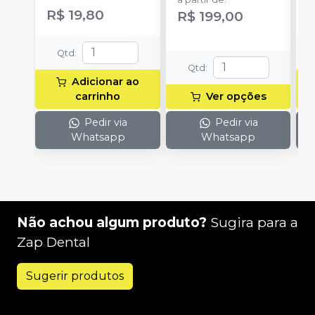
cada uma e 3
h
R$ 19,80
R
R$ 199,00
ponteiras para
c
aplicação.
c
e
Qtd
:
c
Qtd
:
N
Adicionar ao
(
carrinho
Ver opções
p
e
Pedir via
Pedir via
p
Whatsapp
Whatsapp
1
Não achou algum produto?
Sugira para a
Zap Dental
Sugerir produtos