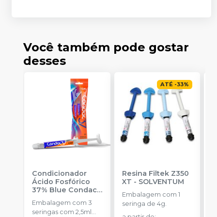
Você também pode gostar
desses
ATÉ
-
33
%
Condicionador
Resina Filtek Z350
K
Ácido Fosfórico
XT
-
SOLVENTUM
W
37% Blue Condac
-
c
Embalagem com 1
FGM
P
Embalagem com 3
K
seringa de 4g.
seringas com 2,5ml
1
a partir de
: