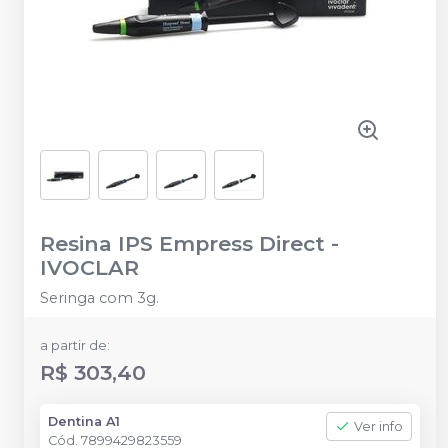
Resina IPS Empress Direct
-
IVOCLAR
Seringa com 3g.
a partir de:
R$ 303,40
Dentina A1
Ver info
Cód.
7899429823559