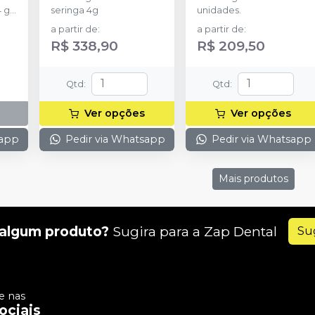
SOLVENTUM
 g
seringa 4g
unidades.
a partir de
:
a partir de
:
 SEP.
R$ 338,90
R$ 209,50
Qtd
:
Qtd
:
Ver opções
Ver opções
sapp
Pedir via Whatsapp
Pedir via Whatsapp
Mais produtos
algum produto?
Sugira para a
Zap Dental
Su
 nas
ociais