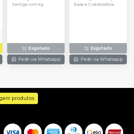
SOLVENTUM
Seringa com 4g.
base e 1 catalisadora
(250ml cada)+ 2
colheres.
Esgotado
Esgotado
Pedir via Whatsapp
Pedir via Whatsapp
gerir produtos