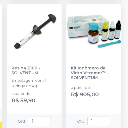
Resina Z100
-
Kit Ionômero de
SOLVENTUM
Vidro Vitremer™
-
SOLVENTUM
Embalagem com 1
seringa de 4g.
a partir de
:
R$ 905,00
a partir de
:
R$ 59,90
Qtd
:
Qtd
: