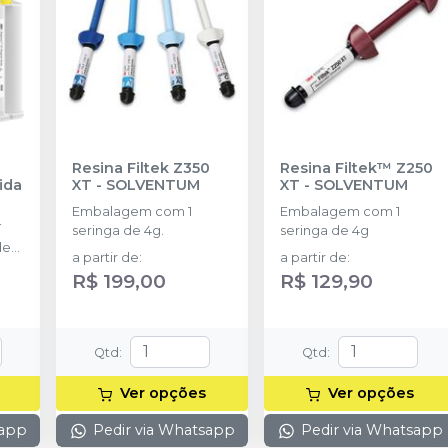
Resina Filtek Z350
Resina Filtek™ Z250
ida
XT
-
SOLVENTUM
XT
-
SOLVENTUM
Embalagem com 1
Embalagem com 1
T
seringa de 4g.
seringa de 4g
de
a partir de
:
a partir de
:
R$ 199,00
R$ 129,90
ta
Qtd
:
Qtd
:
Ver opções
Ver opções
sapp
Pedir via Whatsapp
Pedir via Whatsapp