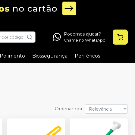
Podemos ajudar?
 por código
Chame no WhatsApp
Polimento
Biossegurança
Periféricos
Ordenar por