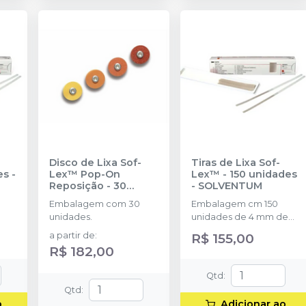
Disco de Lixa Sof-
Tiras de Lixa Sof-
es
-
Lex™ Pop-On
Lex™ - 150 unidades
Reposição - 30
-
SOLVENTUM
unidades
-
Embalagem com 30
Embalagem cm 150
SOLVENTUM
unidades.
unidades de 4 mm de
largura e 170 mm de
a partir de
:
R$ 155,00
comprimento;
R$ 182,00
Qtd
:
Qtd
:
o
Adicionar ao