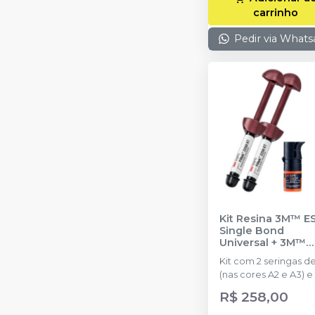
carrinho
Pedir via What
Kit Resina 3M™ E
Single Bond
Universal + 3M™
Filtek™ Z250 XT 
Kit com 2 seringas d
A3
-
SOLVENTUM
(nas cores A2 e A3) e 
frasco de 3ml (adesiv
R$ 258,00