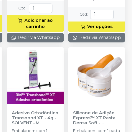
Qtd
:
Qtd
:
Adicionar ao
carrinho
Ver opções
Pedir via Whatsapp
Pedir via Whatsapp
Adesivo Ortodôntico
Silicone de Adição
Transbond XT - 4g
-
Express™ XT Pasta
SOLVENTUM
Densa Soft -
Reposição
-
Embalagem com 1
Embalagem com 1 pasta