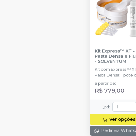
Kit Express™ XT -
Pasta Densa e Flu
-
SOLVENTUM
Kit com Express ™ X
Pasta Densa: 1 pote 
pasta base (250 ml)
a partir de
:
Express ™; XT Pasta
R$ 779,00
Densa: 1 pote de pas
catalisadora (250 ml);
Express ™ XT Pasta
Qtd
:
Fluida de Baixa ou
Média Viscosidade: 1
Ver opções
cartucho (50 ml); 10
Pontas Misturadoras
Pedir via What
Amarelas