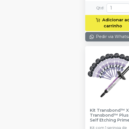
Qtd
:
Adicionar a
carrinho
Pedir via What
Kit Transbond™ X
Transbond™ Plus
Self Etching Prim
SOLVENTUM
Kit com 1 seringa de