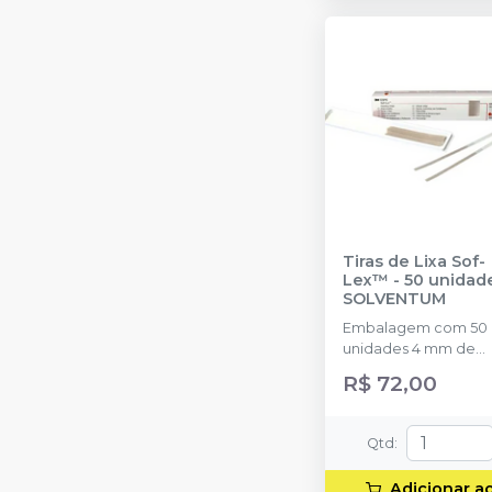
Tiras de Lixa Sof-
Lex™ - 50 unidad
SOLVENTUM
Embalagem com 50
unidades 4 mm de
largura e 170 mm de
R$ 72,00
comprimento;
Qtd
:
Adicionar a