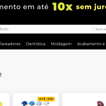
Buscar
lareadores
Dentística
Moldagem
Acabamento e 
M
ATÉ
-
33
%