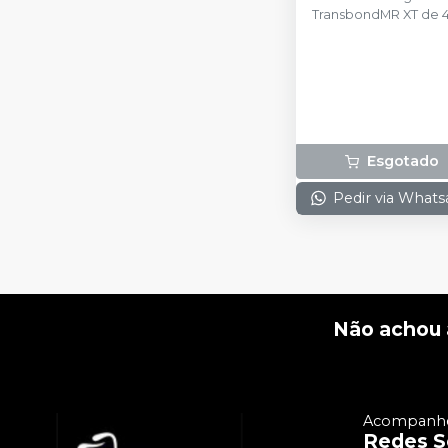
TransbondMR XT de 4
10 unidades de
TransbondMR Plus
Esgotado
Pedir via What
Não achou 
Acompanhe
Redes S