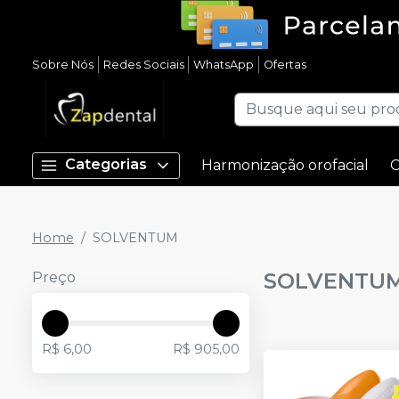
Sobre Nós
Redes Sociais
WhatsApp
Ofertas
Categorias
Harmonização orofacial
C
Home
SOLVENTUM
SOLVENTU
Preço
R$ 6,00
R$ 905,00