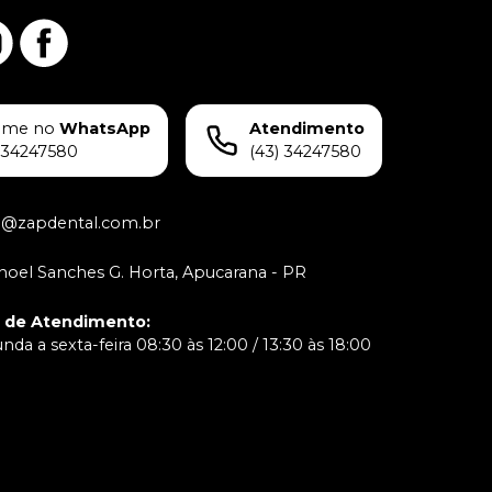
ame no
WhatsApp
Atendimento
)34247580
(43) 34247580
o@zapdental.com.br
oel Sanches G. Horta, Apucarana - PR
o de Atendimento
:
da a sexta-feira 08:30 às 12:00 / 13:30 às 18:00