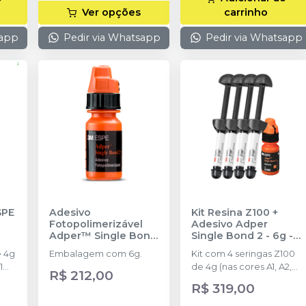
Ver opções
carrinho
sapp
Pedir via Whatsapp
Pedir via Whatsapp
SPE
Adesivo
Kit Resina Z100 +
Fotopolimerizável
Adesivo Adper
Adper™ Single Bond
Single Bond 2 - 6g
-
A2
2 - 6g
-
SOLVENTUM
SOLVENTUM
e 4g
Embalagem com 6g.
Kit com 4 seringas Z100
1
de 4g (nas cores A1, A2,
R$ 212,00
o).
A3 e A3.5) e 1 frasco de
R$ 319,00
6g (adesivo).