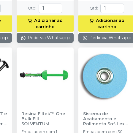
Qtd
:
Qtd
:
o
Adicionar ao
Adicionar ao
carrinho
carrinho
sapp
Pedir via Whatsapp
Pedir via Whatsapp
T e
Resina Filtek™ One
Sistema de
Bulk Fill
-
Acabamento e
er
-
SOLVENTUM
Polimento Sof-Lex™
Pop-On Azul
-
Embalagem com 1
Embalagem com 30