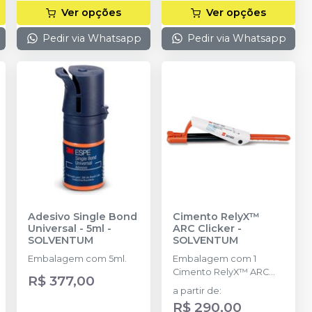
Ver opções
Ver opções
Pedir via Whatsapp
Pedir via Whatsapp
Adesivo Single Bond
Cimento RelyX™
Universal - 5ml
-
ARC Clicker
-
SOLVENTUM
SOLVENTUM
Embalagem com 5ml.
Embalagem com 1
Cimento RelyX™ ARC
R$ 377,00
Clicker de 4,5g.
a partir de
:
R$ 290,00