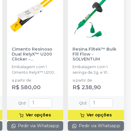
Cimento Resinoso
Resina Filtek™ Bulk
Dual RelyX™ U200
Fill Flow
-
Clicker
-
SOLVENTUM
SOLVENTUM
Embalagem com 1
Embalagem com 1
Cimento RelyX™ U200
seringa de 2g, e 10
Clicker de 11g.
pontas aplicadoras
a partir de
:
a partir de
:
R$ 580,00
R$ 238,90
Qtd
:
Qtd
:
Ver opções
Ver opções
Pedir via Whatsapp
Pedir via Whatsapp