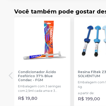
Você também pode gostar de
Condicionador Ácido
Resina Filtek Z
Fosfórico 37% Blue
SOLVENTUM
Condac
-
FGM
Embalagem com 1 
Embalagem com 3 seringas
4g.
com 2,5ml cada uma e 3
a partir de
:
ponteiras para aplicação.
R$ 19,80
R$ 199,00