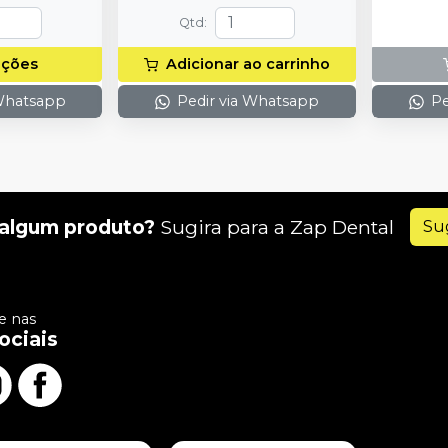
(neutralizante de peróxidos) + 1
Cunhas Pr
Qtd
:
espátula e uma placa para
- 10 de c
preparo do gel e 1 Top Dam
Anel Univ
pções
Adicionar ao carrinho
com 2g.
1 Alicate 
Auxiliar.
 Whatsapp
Pedir via Whatsapp
Pe
algum produto?
Sugira para a
Zap Dental
Su
 nas
ociais