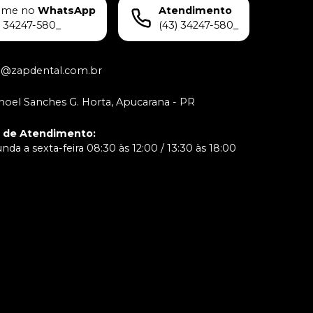
ame no
WhatsApp
Atendimento
) 34247-580_
(43) 34247-580_
o@zapdental.com.br
oel Sanches G. Horta, Apucarana - PR
o de Atendimento
:
da a sexta-feira 08:30 às 12:00 / 13:30 às 18:00