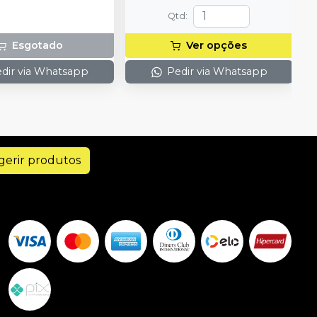
otetoras Inteligentes
Qtd
:
ada tamanho: P, M, G, 1
ersal; 1 Anel Pequeno;
Esgotado
Ver opções
(Fórceps); 1 Pinça
 (Pin Tweezer)
dir via Whatsapp
Pedir via Whatsapp
gerir produtos