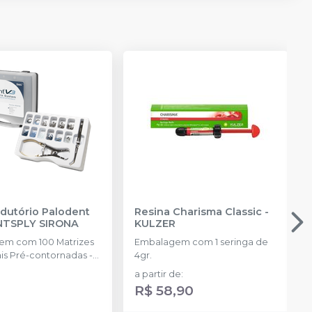
rodutório Palodent
Resina Charisma Classic
-
NTSPLY SIRONA
KULZER
m com 100 Matrizes
Embalagem com 1 seringa de
is Pré-contornadas -
4gr.
da tamanho: 3.5mm,
a partir de
:
.5mm, 6.5mm, 75
R$ 58,90
natômicas - 25 de
anho: P, M, G 30