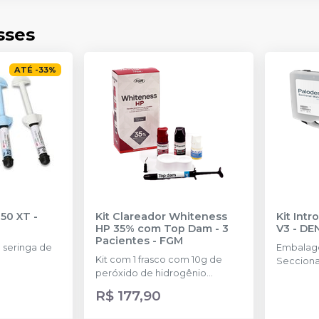
sses
ATÉ
-
33
%
350 XT
-
Kit Clareador Whiteness
Kit Int
HP 35% com Top Dam - 3
V3
-
DE
Pacientes
-
FGM
seringa de
Embalage
Kit com 1 frasco com 10g de
Secciona
peróxido de hidrogênio
25 de ca
concentrado + 1 frasco com 5g
4.5mm, 5
R$ 177,90
de espessante + 1 frasco com
Cunhas A
2g de solução Neutralize
cada tam