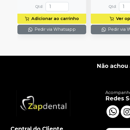
Qtd
:
Qtd
:
Adicionar ao carrinho
Ver o
Pedir via Whatsapp
Pedir via
Não achou 
Acompanhe
Redes S
Central do Cliente