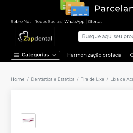
Sobre Nós
Redes Sociais
WhatsApp
Ofertas
Categorias
Harmonização orofacial
C
Home
Dentística e Estética
Tira de Lixa
Lixa de A