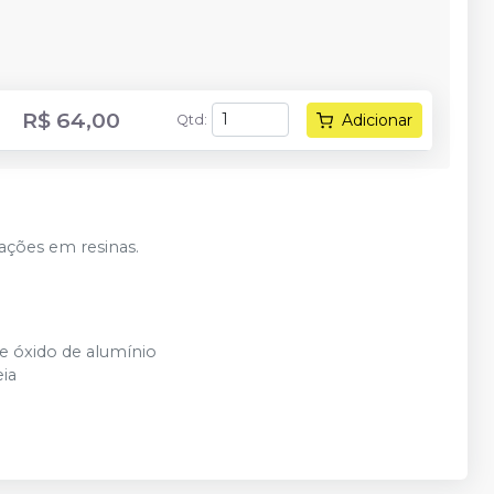
R$ 64,00
Adicionar
Qtd
:
ações em resinas.
e óxido de alumínio
eia