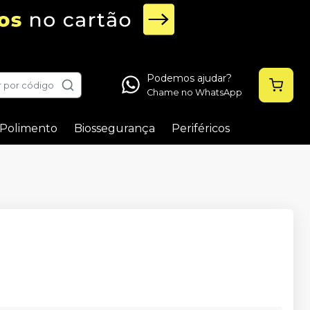
Podemos ajudar?
 por código
Chame no WhatsApp
Polimento
Biossegurança
Periféricos