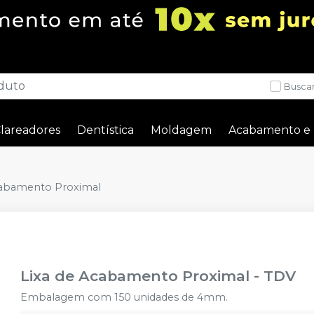
Buscar
lareadores
Dentística
Moldagem
Acabamento e 
cabamento Proximal
Lixa de Acabamento Proximal
-
TDV
Embalagem com 150 unidades de 4mm.