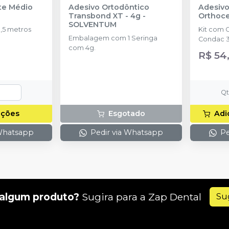
nte Médio
Adesivo Ortodôntico
Adesivo
Transbond XT - 4g
-
Orthoc
SOLVENTUM
,5 metros
Kit com 
Embalagem com 1 Seringa
Condac 3
com 4g.
R$ 54
Q
pções
Esgotado
Adi
 Whatsapp
Pedir via Whatsapp
Pe
algum produto?
Sugira para a
Zap Dental
Su