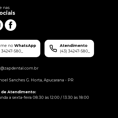
 nas
ociais
ame no
WhatsApp
Atendimento
) 34247-580_
(43) 34247-580_
o@zapdental.com.br
oel Sanches G. Horta, Apucarana - PR
o de Atendimento
:
da a sexta-feira 08:30 às 12:00 / 13:30 às 18:00