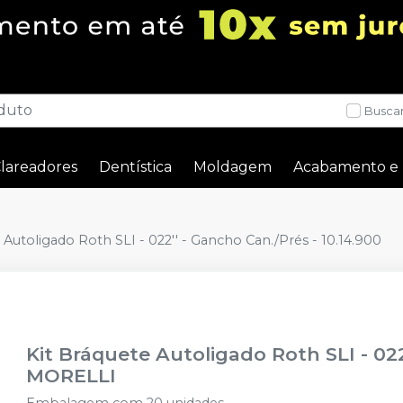
Buscar
lareadores
Dentística
Moldagem
Acabamento e 
 Autoligado Roth SLI - 022'' - Gancho Can./Prés - 10.14.900
Kit Bráquete Autoligado Roth SLI - 022
MORELLI