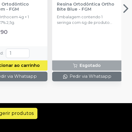
 Ortodôntico
Resina Ortodôntica Ortho
em
-
FGM
Bite Blue
-
FGM
Orthocem 4g + 1
Embalagem contendo 1
7% 2,5g.
seringa com 4g de produto
disponível na cor azul.
,90
td
:
cionar ao carrinho
Esgotado
dir via Whatsapp
Pedir via Whatsapp
gerir produtos