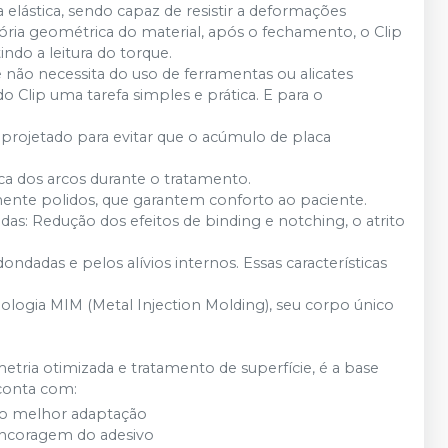
a elástica, sendo capaz de resistir a deformações
ia geométrica do material, após o fechamento, o Clip
indo a leitura do torque.
 não necessita do uso de ferramentas ou alicates
do Clip uma tarefa simples e prática. E para o
e projetado para evitar que o acúmulo de placa
ca dos arcos durante o tratamento.
ente polidos, que garantem conforto ao paciente.
das: Redução dos efeitos de binding e notching, o atrito
ndadas e pelos alívios internos. Essas características
ologia MIM (Metal Injection Molding), seu corpo único
ria otimizada e tratamento de superfície, é a base
 conta com:
ndo melhor adaptação
ancoragem do adesivo