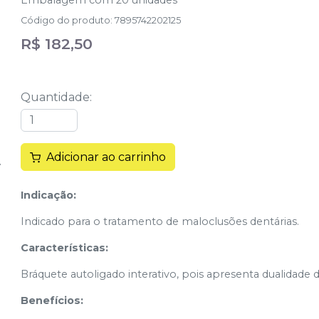
Embalagem com 20 unidades
Código do produto
:
7895742202125
R$ 182,50
Quantidade
:
Adicionar ao carrinho
Indicação:
Indicado para o tratamento de maloclusões dentárias.
Características:
Bráquete autoligado interativo, pois apresenta dualidade d
Benefícios: