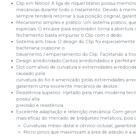
Clip em Nitinol: A liga de níquel titânio possui memóri
mecânicas durante todo o tratamento. Devido à memór
sempre tenderá retornar à sua posição original, garant
Mecanismo simples e prático: Um sistema prático, que
especiais. O encaixe para explorador torna a abertura 
fechamento basta empurrar o Clip com o dedo.
Sistema anti-trava: O design do Clip foi especialment
bacteriana ocasione o
travamento / emperramento do Clip. Facilitando a tro
Design arredondado:Cantos arredondados e perfeitam
Slot com alívio de curvatura e extremidades arredonda
causado pela
curvatura do fio é amenizado pelas extremidades arredo
garantem uma excelente mecânica de deslize.
Resistência superior: Injetado pela mais moderna tecn
possui alta
precisão e resistência.
Excelente adaptação e retenção mecânica: Com geomet
mais eficaz do mercado de bráquetes metálicos, pois
Curvaturas mésio-distal e cérvico-oclusal, garanti
Micro pinos que maximizam a área de adesão e a 