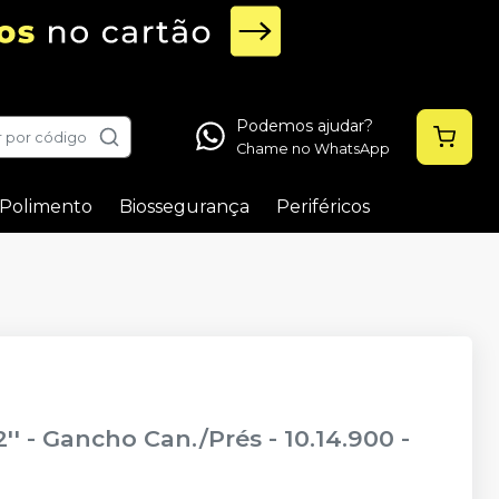
Podemos ajudar?
 por código
Chame no WhatsApp
Polimento
Biossegurança
Periféricos
'' - Gancho Can./Prés - 10.14.900
-