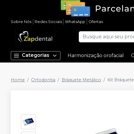
Sobre Nós
Redes Sociais
WhatsApp
Ofertas
Categorias
Harmonização orofacial
C
Home
Ortodontia
Bráquete Metálico
Kit Bráquete