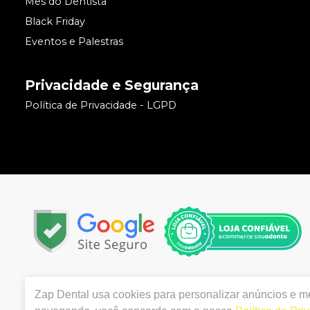
Mês do Dentista
Black Friday
Eventos e Palestras
Privacidade e Segurança
Política de Privacidade - LGPD
Copyright © 2022 | Todos os direitos reservados | www.
Zap Dental
usa cookies para personalizar anúncios e mel
Manoel Sanches G. Horta, 170 Centro – Apucarana / PR