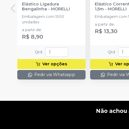
Elástico Ligadura
Elástico Corre
Bengalinha
-
MORELLI
1,5m
-
MORELLI
Embalagem com 1000
Embalagem com 1
unidades
a partir de
:
a partir de
:
R$ 13,30
R$ 8,90
Qtd
:
Qtd
:
Ver opções
Ver o
Pedir via Whatsapp
Pedir via
Não achou 