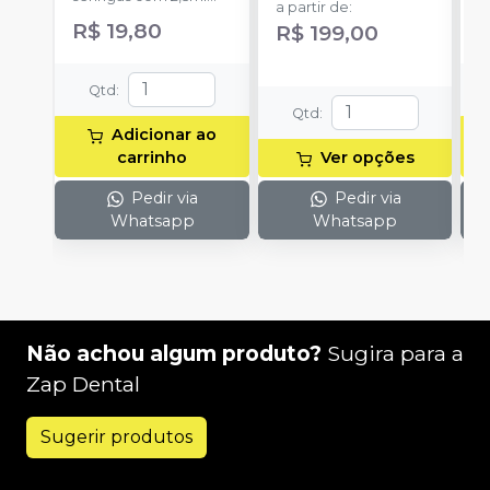
a partir de
:
cada uma e 3
h
R$ 19,80
R
R$ 199,00
ponteiras para
c
aplicação.
c
e
Qtd
:
c
Qtd
:
N
Adicionar ao
(
carrinho
Ver opções
p
e
Pedir via
Pedir via
p
Whatsapp
Whatsapp
1
Não achou algum produto?
Sugira para a
Zap Dental
Sugerir produtos