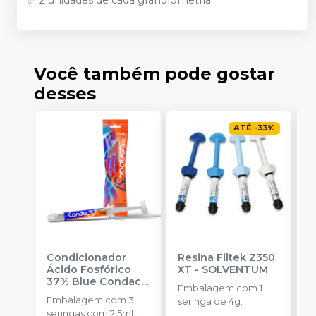
Você também pode gostar
desses
ATÉ
-
33
%
Condicionador
Resina Filtek Z350
K
Ácido Fosfórico
XT
-
SOLVENTUM
W
37% Blue Condac
-
c
Embalagem com 1
FGM
P
Embalagem com 3
K
seringa de 4g.
seringas com 2,5ml
1