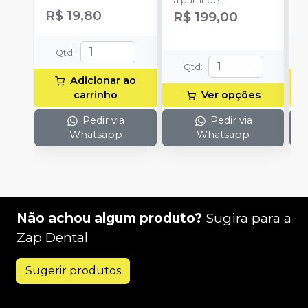
a partir de
:
cada uma e 3
h
R$ 19,80
R
R$ 199,00
ponteiras para
c
aplicação.
c
e
Qtd
:
c
Qtd
:
N
Adicionar ao
(
carrinho
Ver opções
p
e
Pedir via
Pedir via
p
Whatsapp
Whatsapp
1
Não achou algum produto?
Sugira para a
Zap Dental
Sugerir produtos