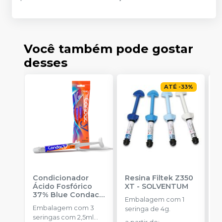
Você também pode gostar
desses
ATÉ
-
33
%
Condicionador
Resina Filtek Z350
K
Ácido Fosfórico
XT
-
SOLVENTUM
W
37% Blue Condac
-
c
Embalagem com 1
FGM
P
Embalagem com 3
K
seringa de 4g.
seringas com 2,5ml
1