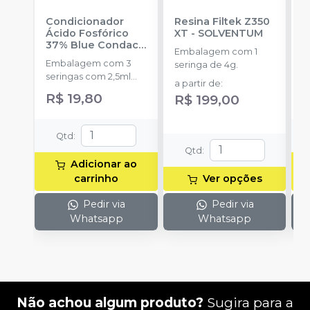
Condicionador
Resina Filtek Z350
K
Ácido Fosfórico
XT
-
SOLVENTUM
W
37% Blue Condac
-
c
Embalagem com 1
FGM
P
Embalagem com 3
K
seringa de 4g.
seringas com 2,5ml
1
a partir de
:
cada uma e 3
h
R$ 19,80
R
R$ 199,00
ponteiras para
c
aplicação.
c
e
Qtd
:
c
Qtd
:
N
Adicionar ao
(
carrinho
Ver opções
p
e
Pedir via
Pedir via
p
Whatsapp
Whatsapp
1
Não achou algum produto?
Sugira para a