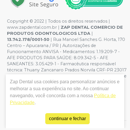
Copyright © 2022 | Todos os direitos reservados |
www.zapdental.com.br |
ZAP DENTAL COMERCIO DE
PRODUTOS ODONTOLOGICOS LTDA
|
13.742.178/0001-50
| Rua Manoel Sanches G. Horta, 170
Centro – Apucarana / PR | Autorizações de
Funcionamento ANVISA - Medicamentos: 1.19.209-7 -
AFE PRODUTOS PARA SAÚDE: 8.09.342-5 - AFE
SANEANTES: 3.05.429-1 - Farmacêutica responsável
técnica: Thuany Zancanaro Prados Norvila CRF-PR 23017
| Política de Privacidade e Segurança - Fotos meramente
Zap Dental
usa cookies para personalizar anúncios e
ilustrativas - Os preços e condições da loja virtual estão
sujeitos a alterações. Em caso de divergência de preços
melhorar a sua experiência no site. Ao continuar
no site, o valor válido é o do Carrinho de Compra. Não
navegando, você concorda com a nossa
Política de
vendemos por atacado, por isso nos reservamos o
Privacidade
.
direito de não atender compras de grandes volumes
pelo site.
continuar e fechar
E-commerce produzido por
Sou Odonto Ecommerce
.