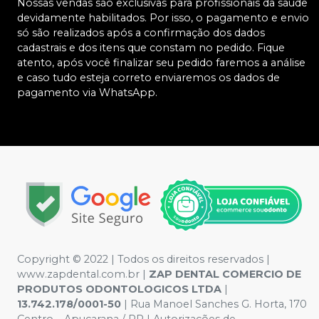
Nossas vendas são exclusivas para profissionais da saúde
devidamente habilitados. Por isso, o pagamento e envio
só são realizados após a confirmação dos dados
cadastrais e dos itens que constam no pedido. Fique
atento, após você finalizar seu pedido faremos a análise
e caso tudo esteja correto enviaremos os dados de
pagamento via WhatsApp.
Copyright © 2022 | Todos os direitos reservados |
www.zapdental.com.br |
ZAP DENTAL COMERCIO DE
PRODUTOS ODONTOLOGICOS LTDA
|
13.742.178/0001-50
| Rua Manoel Sanches G. Horta, 170