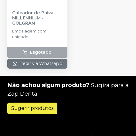
Calcador de Paiva
-
MILLENNIUM -
GOLGRAN
Embalagem com 1
unidade.
Esgotado
Pedir via Whatsapp
Não achou algum produto?
Sugira para a
Zap Dental
Sugerir produtos