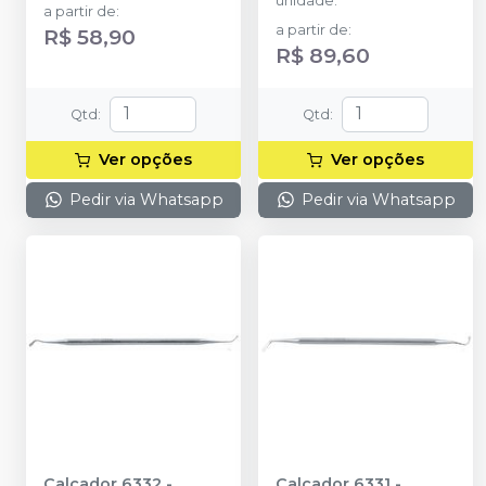
unidade.
a partir de
:
a partir de
:
R$ 58,90
R$ 89,60
Qtd
:
Qtd
:
Ver opções
Ver opções
Pedir via Whatsapp
Pedir via Whatsapp
Calcador 6332
-
Calcador 6331
-