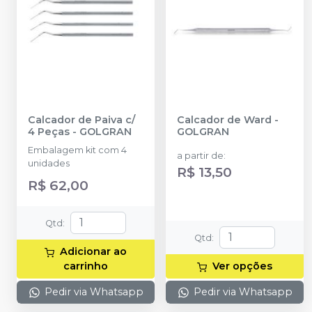
Calcador de Paiva c/
Calcador de Ward
-
4 Peças
-
GOLGRAN
GOLGRAN
Embalagem kit com 4
a partir de
:
unidades
R$ 13,50
R$ 62,00
Qtd
:
Qtd
:
Adicionar ao
carrinho
Ver opções
Pedir via Whatsapp
Pedir via Whatsapp