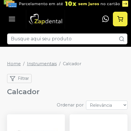
Home
Instrumentais
Calcador
Filtrar
Calcador
Ordenar por