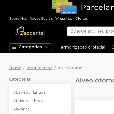
Sobre Nós
Redes Sociais
WhatsApp
Ofertas
Categorias
Harmonização orofacial
C
Home
Instrumentais
Alveolótomo
Alveolótom
Categorias
Abaixador Lingual
Abridor de Boca
Alavanca