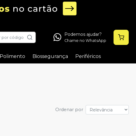
Podemos ajudar?
 por código
Chame no WhatsApp
Polimento
Biossegurança
Periféricos
Ordenar por