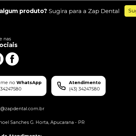
algum produto?
Sugira para a
Zap Dental
Su
 nas
ociais
ame no
WhatsApp
Atendimento
)34247580
(43) 34247580
o@zapdental.com.br
oel Sanches G. Horta, Apucarana - PR