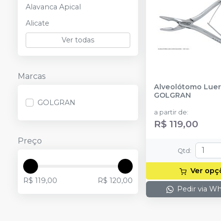
Alavanca Apical
Alicate
Ver todas
Marcas
Alveolótomo Luer
GOLGRAN
GOLGRAN
a partir de
:
R$ 119,00
Preço
Qtd
:
Ver opç
R$ 119,00
R$ 120,00
Pedir via W