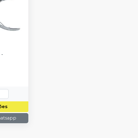
-
ões
hatsapp