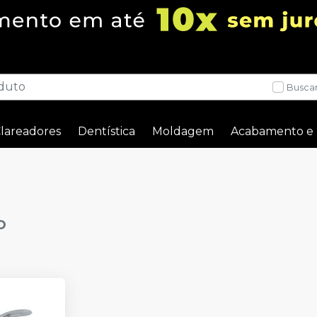
Buscar
lareadores
Dentística
Moldagem
Acabamento e 
o