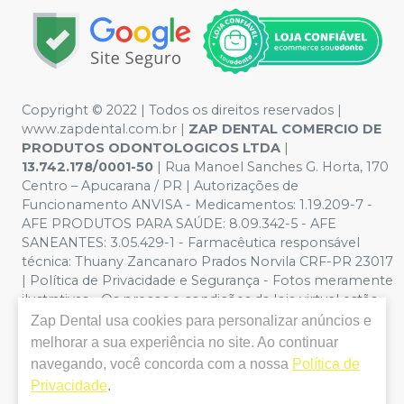
Copyright © 2022 | Todos os direitos reservados |
www.zapdental.com.br |
ZAP DENTAL COMERCIO DE
PRODUTOS ODONTOLOGICOS LTDA
|
13.742.178/0001-50
| Rua Manoel Sanches G. Horta, 170
Centro – Apucarana / PR | Autorizações de
Funcionamento ANVISA - Medicamentos: 1.19.209-7 -
AFE PRODUTOS PARA SAÚDE: 8.09.342-5 - AFE
SANEANTES: 3.05.429-1 - Farmacêutica responsável
técnica: Thuany Zancanaro Prados Norvila CRF-PR 23017
| Política de Privacidade e Segurança - Fotos meramente
ilustrativas - Os preços e condições da loja virtual estão
sujeitos a alterações. Em caso de divergência de preços
Zap Dental
usa cookies para personalizar anúncios e
no site, o valor válido é o do Carrinho de Compra. Não
melhorar a sua experiência no site. Ao continuar
vendemos por atacado, por isso nos reservamos o
navegando, você concorda com a nossa
Política de
direito de não atender compras de grandes volumes
Privacidade
.
pelo site.