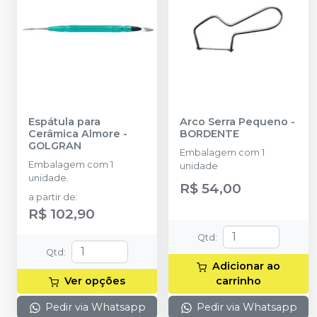
Espátula para
Arco Serra Pequeno
-
Cerâmica Almore
-
BORDENTE
GOLGRAN
Embalagem com 1
Embalagem com 1
unidade
unidade.
R$ 54,00
a partir de
:
R$ 102,90
Qtd
:
Qtd
:
Adicionar ao
Ver opções
carrinho
Pedir via Whatsapp
Pedir via Whatsapp