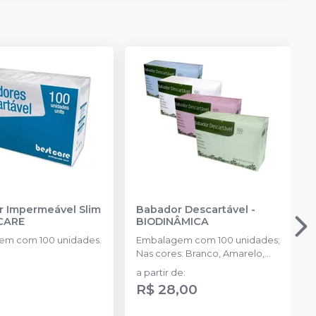
 Impermeável Slim
Babador Descartável
-
CARE
BIODINÂMICA
em com 100 unidades.
Embalagem com 100 unidades;
Nas cores: Branco, Amarelo,
Azul, Rosa, Verde e Misto.
a partir de
:
R$ 28,00