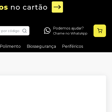
Podemos ajudar?
 por código
Chame no WhatsApp
Polimento
Biossegurança
Periféricos