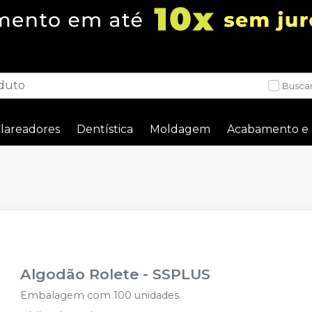
Buscar
lareadores
Dentística
Moldagem
Acabamento e 
Algodão Rolete
-
SSPLUS
Embalagem com 100 unidades.