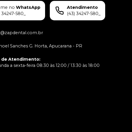
ame no
WhatsApp
Atendimento
) 34247-580_
(43) 34247-580_
o@zapdental.com.br
oel Sanches G. Horta, Apucarana - PR
o de Atendimento
:
da a sexta-feira 08:30 às 12:00 / 13:30 às 18:00