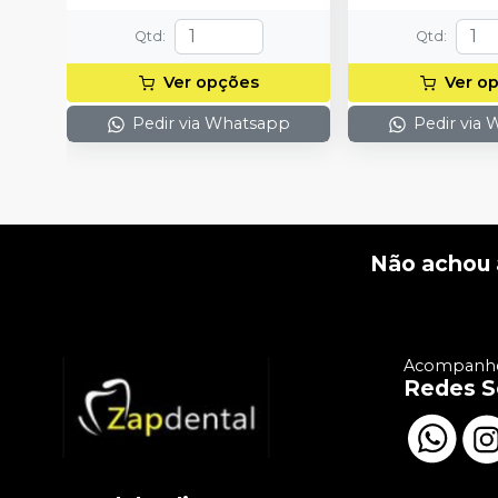
Qtd
:
Qtd
:
Ver opções
Ver o
Pedir via Whatsapp
Pedir via
Não achou 
Acompanhe
Redes S