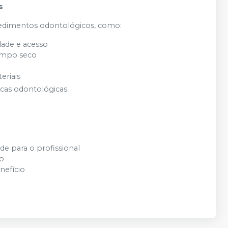
s
ocedimentos odontológicos, como:
idade e acesso
ampo seco
eriais
nicas odontológicas.
e para o profissional
po
nefício