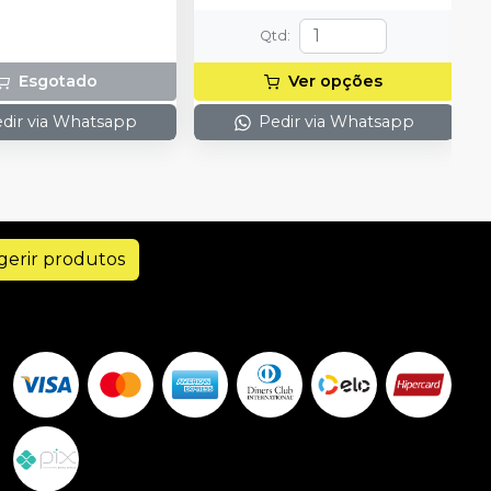
Qtd
:
Esgotado
Ver opções
dir via Whatsapp
Pedir via Whatsapp
gerir produtos