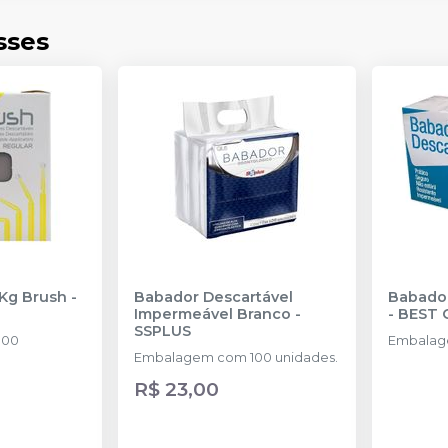
sses
 Kg Brush
-
Babador Descartável
Babador
Impermeável Branco
-
-
BEST 
SSPLUS
100
Embalag
Embalagem com 100 unidades.
R$ 23,00