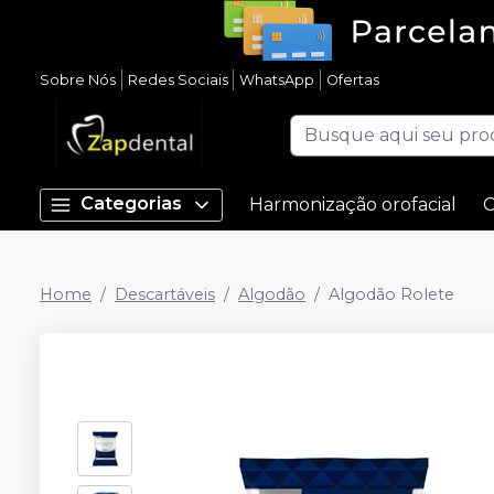
Sobre Nós
Redes Sociais
WhatsApp
Ofertas
Categorias
Harmonização orofacial
C
Home
Descartáveis
Algodão
Algodão Rolete