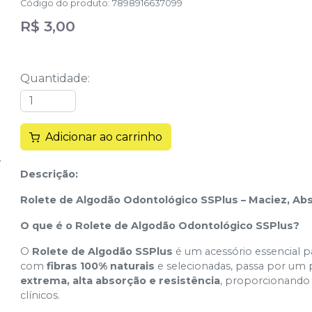
Código do produto
:
7898916637099
R$ 3,00
Quantidade
:
Adicionar ao carrinho
Descrição:
Rolete de Algodão Odontológico SSPlus – Maciez, Ab
O que é o Rolete de Algodão Odontológico SSPlus?
O
Rolete de Algodão SSPlus
é um acessório essencial pa
com
fibras 100% naturais
e selecionadas, passa por um
extrema, alta absorção e resistência
, proporcionando 
clínicos.