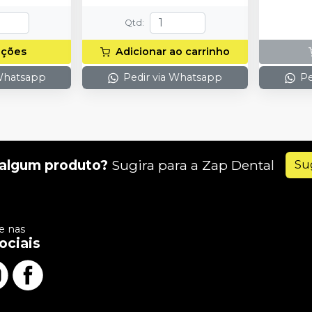
Qtd
:
pções
Adicionar ao carrinho
 Whatsapp
Pedir via Whatsapp
Pe
algum produto?
Sugira para a
Zap Dental
Su
 nas
ociais