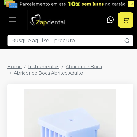
Home
Instrumentais
Abridor de Boca
Abridor de Boca Abritec Adulto