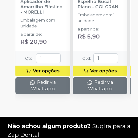
Aplicador de
Espelho Bucal
E
Amarrilho Elástico
Plano
-
GOLGRAN
P
-
MORELLI
Embalagem com 1
Embalagem com 1
E
unidade
unidade
u
a partir de
:
a partir de
:
a
R$ 5,90
R$ 20,90
R
Qtd
:
Qtd
:
Ver opções
Ver opções
Pedir via
Pedir via
Whatsapp
Whatsapp
Não achou algum produto?
Sugira para a
Zap Dental